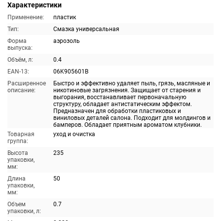
Характеристики
Применение:
пластик
Тип:
Смазка универсальная
Форма
аэрозоль
выпуска:
Объём, л:
0.4
EAN-13:
06K905601B
Расширенное
Быстро и эффективно удаляет пыль, грязь, масляные и
описание:
никотиновые загрязнения. Защищает от старения и
выгорания, восстанавливает первоначальную
структуру, обладает антистатическим эффектом.
Предназначен для обработки пластиковых и
виниловых деталей салона. Подходит для молдингов и
бамперов. Обладает приятным ароматом клубники.
Товарная
уход и очистка
группа:
Высота
235
упаковки,
мм:
Длина
50
упаковки,
мм:
Объем
0.7
упаковки, л: