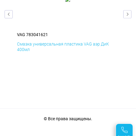
VAG 783041621
VAG
Смазка универсальная пластика VAG аэр ДиК
Сма
400мл
40
© Все права защищены.