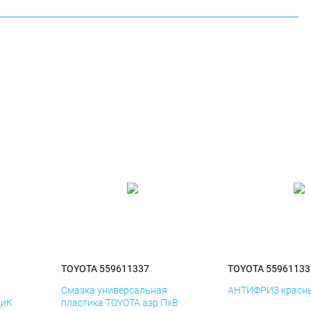
TOYOTA 559611337
TOYOTA 55961133
я
Смазка универсальная
АНТИФРИЗ красны
ДиК
пластика TOYOTA аэр ПхВ