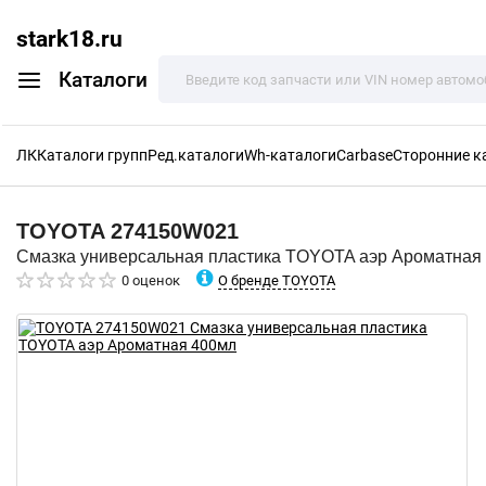
stark18.ru
Каталоги
ЛК
Каталоги групп
Ред.каталоги
Wh-каталоги
Carbase
Сторонние к
TOYOTA
274150W021
Смазка универсальная пластика TOYOTA аэр Ароматная
О бренде TOYOTA
0 оценок