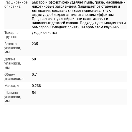
Расширенное
Быстро и эффективно удаляет пыль, грязь, масляные и
описание:
никотиновые загрязнения. Защищает от старения и
выгорания, восстанавливает первоначальную
структуру, обладает антистатическим эффектом.
Предназначен для обработки пластиковых и
виниловых деталей салона. Подходит для молдингов и
бамперов. Обладает приятным ароматом клубники.
Товарная
уход и очистка
группа:
Высота
235
упаковки,
мм:
Длина
50
упаковки,
мм:
Объем
0.7
упаковки, л:
Масса, кг:
0.238
Ширина
54
упаковки,
мм: