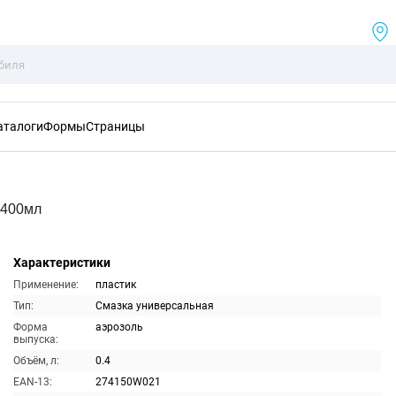
аталоги
Формы
Страницы
 400мл
Характеристики
Применение:
пластик
Тип:
Смазка универсальная
Форма
аэрозоль
выпуска:
Объём, л:
0.4
EAN-13:
274150W021