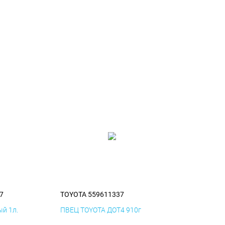
7
TOYOTA 559611337
й 1л.
ПВЕЦ TOYOTA ДОТ4 910г