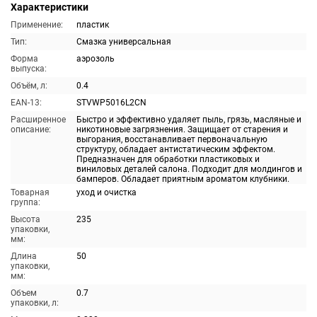
Характеристики
Применение:
пластик
Тип:
Смазка универсальная
Форма
аэрозоль
выпуска:
Объём, л:
0.4
EAN-13:
STVWP5016L2CN
Расширенное
Быстро и эффективно удаляет пыль, грязь, масляные и
описание:
никотиновые загрязнения. Защищает от старения и
выгорания, восстанавливает первоначальную
структуру, обладает антистатическим эффектом.
Предназначен для обработки пластиковых и
виниловых деталей салона. Подходит для молдингов и
бамперов. Обладает приятным ароматом клубники.
Товарная
уход и очистка
группа:
Высота
235
упаковки,
мм:
Длина
50
упаковки,
мм:
Объем
0.7
упаковки, л: