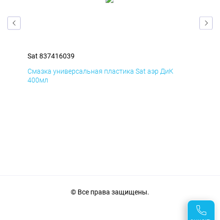
Sat 837416039
Sat
Смазка универсальная пластика Sat аэр ДиК
Сма
400мл
40
© Все права защищены.