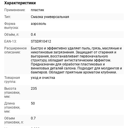
Характеристики
Применение:
пластик
Тип:
Смазка универсальная
Форма
аэрозоль
выпуска:
Объём, л:
0.4
EAN-13:
STSDR10412
Расширенное
Быстро и эффективно удаляет пыль, грязь, масляные и
описание:
никотиновые загрязнения. Защищает от старения и
выгорания, восстанавливает первоначальную
структуру, обладает антистатическим эффектом.
Предназначен для обработки пластиковых и
виниловых деталей салона. Подходит для молдингов и
бамперов. Обладает приятным ароматом клубники.
Товарная
уход и очистка
группа:
Высота
235
упаковки,
мм:
Длина
50
упаковки,
мм:
Объем
0.7
упаковки, л: