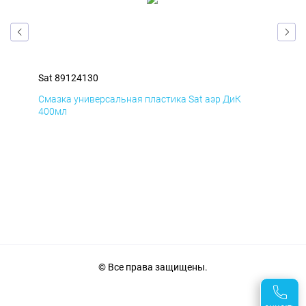
Sat 89124130
Sat
Смазка универсальная пластика Sat аэр ДиК
Сма
400мл
40
© Все права защищены.