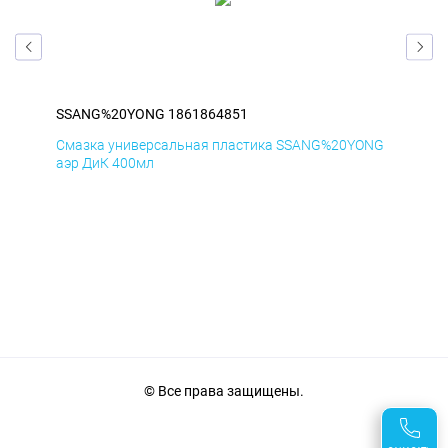
SSANG%20YONG 1861864851
SS
ONG
Смазка универсальная пластика SSANG%20YONG
Сма
аэр ДиК 400мл
аэр
© Все права защищены.