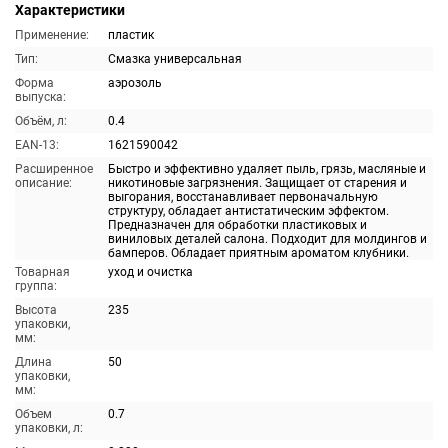
Характеристики
Применение:
пластик
Тип:
Смазка универсальная
Форма
аэрозоль
выпуска:
Объём, л:
0.4
EAN-13:
1621590042
Расширенное
Быстро и эффективно удаляет пыль, грязь, масляные и
описание:
никотиновые загрязнения. Защищает от старения и
выгорания, восстанавливает первоначальную
структуру, обладает антистатическим эффектом.
Предназначен для обработки пластиковых и
виниловых деталей салона. Подходит для молдингов и
бамперов. Обладает приятным ароматом клубники.
Товарная
уход и очистка
группа:
Высота
235
упаковки,
мм:
Длина
50
упаковки,
мм:
Объем
0.7
упаковки, л: