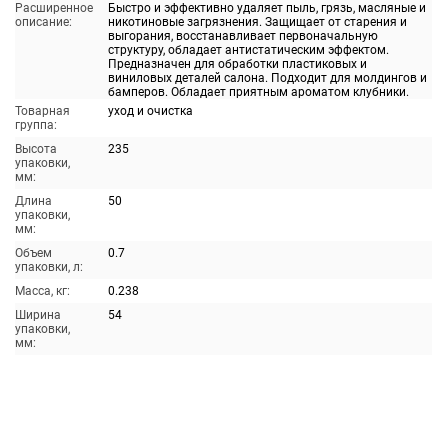
Расширенное
Быстро и эффективно удаляет пыль, грязь, масляные и
описание:
никотиновые загрязнения. Защищает от старения и
выгорания, восстанавливает первоначальную
структуру, обладает антистатическим эффектом.
Предназначен для обработки пластиковых и
виниловых деталей салона. Подходит для молдингов и
бамперов. Обладает приятным ароматом клубники.
Товарная
уход и очистка
группа:
Высота
235
упаковки,
мм:
Длина
50
упаковки,
мм:
Объем
0.7
упаковки, л:
Масса, кг:
0.238
Ширина
54
упаковки,
мм: