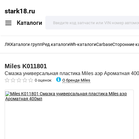
stark18.ru
Каталоги
ЛК
Каталоги групп
Ред.каталоги
Wh-каталоги
Carbase
Сторонние к
Miles
K011801
Смазка универсальная пластика Miles аэр Ароматная 40
О бренде Miles
0 оценок