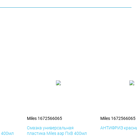
Miles 1672566065
Miles 1672566065
я
Смазка универсальная
АНТИФРИЗ красны
К 400мл
пластика Miles аэр ПхВ 400мл