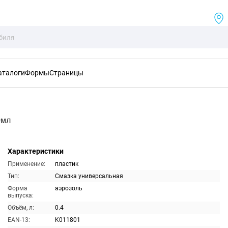
аталоги
Формы
Страницы
0мл
Характеристики
Применение:
пластик
Тип:
Смазка универсальная
Форма
аэрозоль
выпуска:
Объём, л:
0.4
EAN-13:
K011801