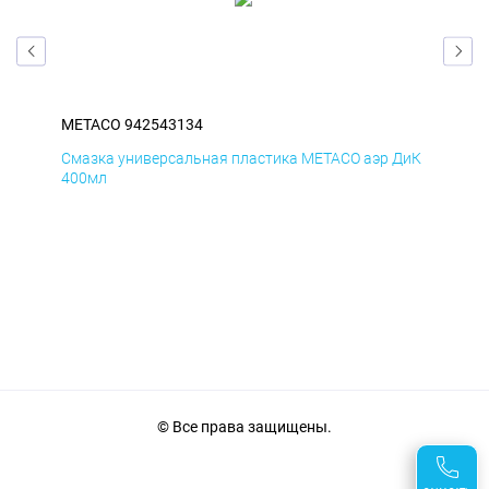
METACO 942543134
ME
БмД
Смазка универсальная пластика METACO аэр ДиК
Сма
400мл
40
© Все права защищены.