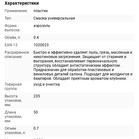
Характеристики
Применение:
пластик
Тип:
Смазка универсальная
Форма
аэрозоль
выпуска:
Объём, л:
0.4
EAN-13:
1020023
Расширенное
Быстро и эффективно удаляет пыль, грязь, масляные и
описание:
никотиновые загрязнения. Защищает от старения и
выгорания, восстанавливает первоначальную
структуру, обладает антистатическим эффектом.
Предназначен для обработки пластиковых и
виниловых деталей салона. Подходит для молдингов и
бамперов. Обладает приятным ароматом клубники.
Товарная
уход и очистка
группа:
Высота
235
упаковки,
мм:
Длина
50
упаковки,
мм:
Объем
0.7
упаковки, л: