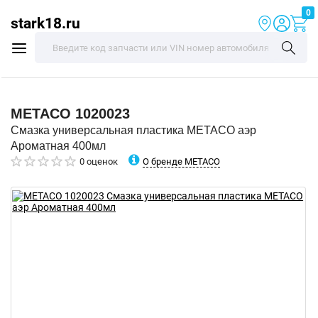
0
stark18.ru
METACO
1020023
Смазка универсальная пластика METACO аэр
Ароматная 400мл
О бренде METACO
0 оценок