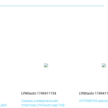
LYNXauto 1749411154
LYNXauto 174941
я
Смазка универсальная
АНТИФРИЗ красны
р ДиК
пластика LYNXauto аэр ПхВ