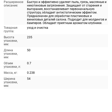
Расширенное
Быстро и эффективно удаляет пыль, грязь, масляные и
описание:
никотиновые загрязнения. Защищает от старения и
выгорания, восстанавливает первоначальную
структуру, обладает антистатическим эффектом.
Предназначен для обработки пластиковых и
виниловых деталей салона. Подходит для молдингов и
бамперов. Обладает приятным ароматом клубники.
Товарная
уход и очистка
группа:
Высота
235
упаковки,
мм:
Длина
50
упаковки,
мм:
Объем
0.7
упаковки, л:
Масса, кг:
0.238
Ширина
54
упаковки,
мм: