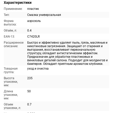
Характеристики
Применение:
пластик
Тип:
Смазка универсальная
Форма
аэрозоль
выпуска:
Объём, л:
0.4
EAN-13:
C7420LR
Расширенное
Быстро и эффективно удаляет пыль, грязь, масляные и
описание:
никотиновые загрязнения. Защищает от старения и
выгорания, восстанавливает первоначальную
структуру, обладает антистатическим эффектом.
Предназначен для обработки пластиковых и
виниловых деталей салона. Подходит для молдингов и
бамперов. Обладает приятным ароматом клубники.
Товарная
уход и очистка
группа:
Высота
235
упаковки,
мм:
Длина
50
упаковки,
мм:
Объем
0.7
упаковки, л: