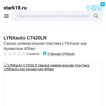
0
stark18.ru
LYNXauto
C7420LR
Смазка универсальная пластика LYNXauto аэр
Ароматная 400мл
О бренде LYNXauto
0 оценок