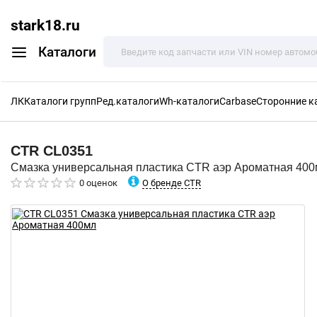
stark18.ru
Каталоги
ЛК
Каталоги групп
Ред.каталоги
Wh-каталоги
Carbase
Сторонние к
CTR
CL0351
Смазка универсальная пластика CTR аэр Ароматная 40
О бренде CTR
0 оценок