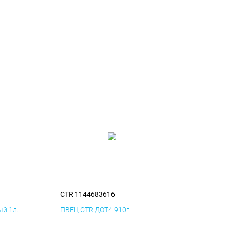
CTR 1144683616
й 1л.
ПВЕЦ CTR ДОТ4 910г